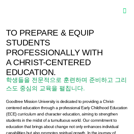
TO PREPARE & EQUIP
STUDENTS
PROFESSIONALLY WITH
A CHRIST-CENTERED
EDUCATION.
학생들을 전문적으로 훈련하며 준비하고 그리
스도 중심의 교육을 펼칩니다.
Goodtree Mission University is dedicated to providing a Christ-
centered education through a professional Early Childhood Education
(ECE) curriculum and character education, aiming to strengthen
students in the midst of a tumultuous world. Our commitment to
education that brings about change not only enhances individual
capabilities but also promotes spiritual growth. In the journey of