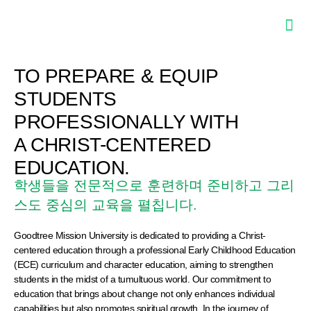
TO PREPARE & EQUIP
STUDENTS
PROFESSIONALLY WITH
A CHRIST-CENTERED
EDUCATION.
학생들을 전문적으로 훈련하며 준비하고 그리
스도 중심의 교육을 펼칩니다.
Goodtree Mission University is dedicated to providing a Christ-
centered education through a professional Early Childhood Education
(ECE) curriculum and character education, aiming to strengthen
students in the midst of a tumultuous world. Our commitment to
education that brings about change not only enhances individual
capabilities but also promotes spiritual growth. In the journey of