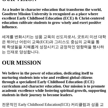
As a leader in character education that transforms the world,
Goodtree Mission University is recognized as a place where
excellent Early Childhood Education (ECE) & Christ-centered
education cultivate students to grow wisely and exert positive
influence.
세계를 변화시키는 성품 교육의 선도자로서, 굿트리 미션 대학
은 뛰어난 어린이 교육(ECE)과 그리스도 중심의 교육을 통
해
학생들을 지혜롭게 성장시키고 긍정적인 영향력을 행사하
는 인재로 양성합니다.
OUR MISSION
We believe in the power of education, dedicating itself to
nurturing students into wise and resilient global citizens
through a specialized Early Childhood Education (ECE)
curriculum and character education. Our mission is to promote
academic excellence while fostering spiritual growth, supporting
students in their journey to become leaders.
전문적인 Early Childhood Education(ECE) 커리큘럼과 성품 교